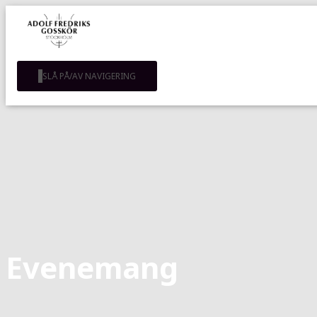
SLÅ PÅ/AV NAVIGERING
Evenemang