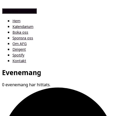
Slå på/av navigering
Hem
Kalendarium
Boka oss
Sponsra oss
Om AFG
Dirigent
Spotify
Kontakt
Evenemang
0 evenemang har hittats.