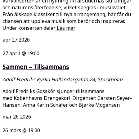
Vårkonserten är en hyllning till årstidernas skiftningar
och naturens återfödelse, vilket speglas i musikvalet.
Från älskade klassiker till nya arrangemang, här får du
chansen att uppleva musik som berör och inspirerar.
Under konserten delar
Läs mer
apr
27
2026
27 april @ 19:00
Sammen – Tillsammans
Adolf Fredriks Kyrka
Holländargatan 24, Stockholm
Adolf Fredriks Gosskör sjunger tillsammans
med Københavns Drengekor! Dirgenter: Carsten Seyer-
Hansen, Anna Karin Schäfer och Bjarke Mogensen
mar
26
2026
26 mars @ 19:00