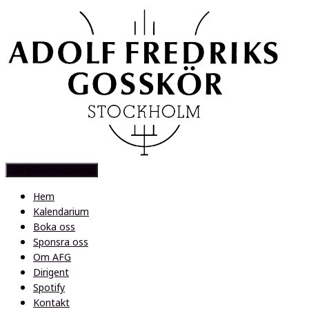
Slå på/av navigering
Hem
Kalendarium
Boka oss
Sponsra oss
Om AFG
Dirigent
Spotify
Kontakt