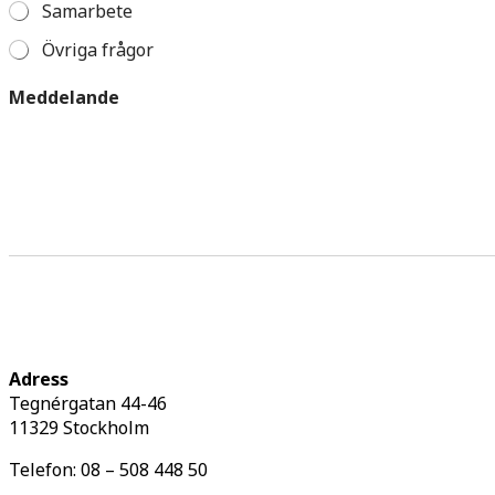
Samarbete
Övriga frågor
o
Meddelande
s
s
?
f
r
å
g
a
d
u
Adress
Tegnérgatan 44-46
11329 Stockholm
Telefon: 08 – 508 448 50