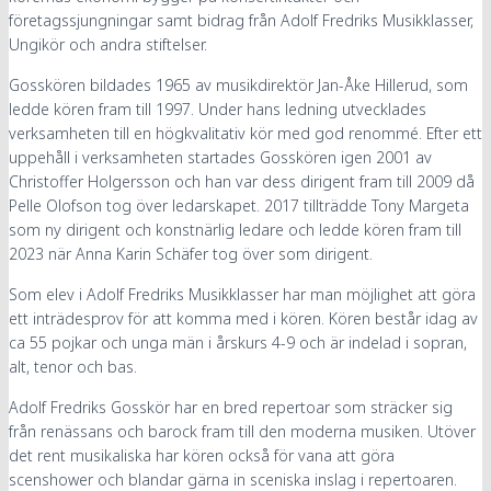
företagssjungningar
samt bidrag från Adolf Fredriks Musikklasser
,
Ungikör och andra stiftelser.
Gosskören bildades 1965 av musikdirektör Jan-Åke Hillerud, som
ledde kören fram till 1997. Under hans ledning utvecklades
verksamheten till en högkvalitativ kör med god renommé. Efter ett
uppehåll i verksamheten startades Gosskören igen 2001 av
Christoffer Holgersson och han var dess dirigent fram till 2009 då
Pelle Olofson tog över ledarskapet. 2017 tillträdde Tony Margeta
som ny dirigent och konstnärlig ledare och ledde kören fram till
2023 när Anna Karin Schäfer tog över som dirigent.
Som elev i Adolf Fredriks Musikklasser har man möjlighet att göra
ett inträdesprov för att komma med i kören. Kören består idag av
ca 55 pojkar och unga män i årskurs 4-9 och är indelad i sopran,
alt, tenor och bas.
Adolf Fredriks Gosskör har en bred repertoar som sträcker sig
från renässans och barock fram till den moderna musiken. Utöver
det rent musikaliska har kören också för vana att göra
scenshower och blandar gärna in sceniska inslag i repertoaren.