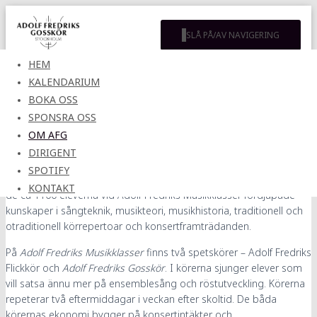
SLÅ PÅ/AV NAVIGERING
HEM
KALENDARIUM
Om Adolf Fredriks gosskör
BOKA OSS
SPONSRA OSS
Adolf Fredriks Gosskör är en av
Adolf Fredriks Musikklassers
två
OM AFG
spetskörer.
DIRIGENT
Adolf Fredriks Musikklasser
är en grundskola (årskurs 4-9) med
SPOTIFY
profil körsång. Utöver
vad som ingår i grundskolans läroplan
får
KONTAKT
de ca 1100 eleverna vid Adolf Fredriks Musikklasser
fördjupade
kunskaper
i
sångteknik
,
musikteori
,
musikhistoria
, t
raditionell och
otraditionell körrepertoar
och
konsertframträdanden.
På
Adolf Fredriks
M
usikklasser
finns två spetskörer – Adolf Fredriks
F
lickkör och
Adolf Fredriks
G
osskör
. I körerna sjunger elever som
vill satsa ännu mer på ensemblesång och röstutveckling. Körerna
repeterar två eftermiddagar i veckan efter skoltid.
De båda
k
ör
ernas
ekonomi bygger på konsertintäkter
och