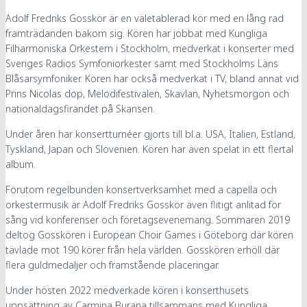
Adolf Fredriks Gosskör
är en
väletablerad kör
med en
lång rad
framträdanden bakom sig. Kören har jobbat med Kungliga
Filharmoniska Orkestern i Stockholm, medverkat i konserter med
Sveriges Radios Symfoniorkester samt med Stockholms Läns
Blåsarsymfoniker. Kören har också medverkat i TV, bland annat vid
Prins Nicolas dop, Melodifestivalen, Skavlan, Nyhetsmorgon och
nationaldagsfirandet på Skansen.
U
nder åren
har k
onsertturnéer gjorts till bl.a.
USA,
Italien, Estland,
Tyskland, Japan och Slovenien. Kören har även spelat in ett flertal
album
.
Förutom regelbunden konsertverksamhet med a capella och
orkestermusik är Adolf Fredriks Gosskör även flitigt anlitad för
sång vid konferenser och företagsevenemang.
Sommaren 2019
deltog Gosskören i European Choir Games i Göteborg där kören
tävlade mot 190 körer från hela världen. Gosskören erhöll där
flera guldmedaljer och framstående placeringar.
Under hösten 2022 medverkade kören i konserthusets
uppsättning av Carmina Burana tillsammans med Kungliga