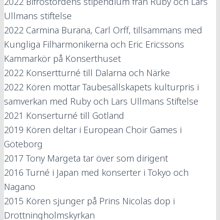
2022
Bifrostordens stipendium från Ruby och Lars
Ullmans stiftelse
2022
Carmina Burana, Carl Orff, tillsammans med
Kungliga Filharmonikerna och Eric Ericssons
Kammarkör på Konserthuset
2022
Konsertturné till Dalarna och Närke
2022
Kören mottar Taubesällskapets kulturpris i
samverkan med Ruby och Lars Ullmans Stiftelse
2021
Konserturné till Gotland
2019
Kören deltar i European Choir Games i
Göteborg
2017
Tony Margeta tar över som dirigent
2016
Turné i Japan med konserter i Tokyo och
Nagano
2015
Kören sjunger på Prins Nicolas dop i
Drottningholmskyrkan